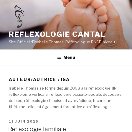
Aller
au
contenu
principal
REFLEXOLOGIE CANTAL
Site Officiel d'Isabelle Thomas, Réflexologue RNCP niveau II
Menu
AUTEUR/AUTRICE :
ISA
Isabelle Thomas se forme depuis 2008 à la réflexologie, IIR,
réflexologie verticale, réflexologie occipito-podale, décodage
du pied, réflexologie chinoise et ayurvédique, technique
tibétaine...elle est également formatrice en réflexologie.
PUBLIÉ
11 JUIN 2025
LE
Réflexologie familiale