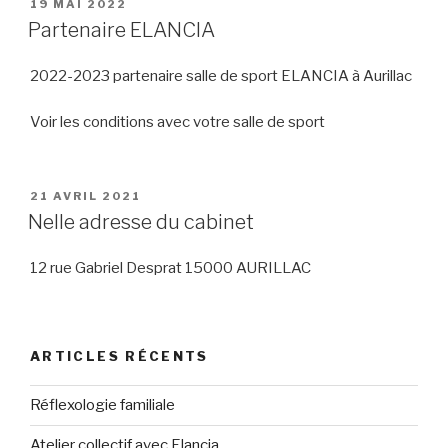
PUBLIÉ
19 MAI 2022
LE
Partenaire ELANCIA
2022-2023 partenaire salle de sport ELANCIA à Aurillac
Voir les conditions avec votre salle de sport
PUBLIÉ
21 AVRIL 2021
LE
Nelle adresse du cabinet
12 rue Gabriel Desprat 15000 AURILLAC
ARTICLES RÉCENTS
Réflexologie familiale
Atelier collectif avec Elancia