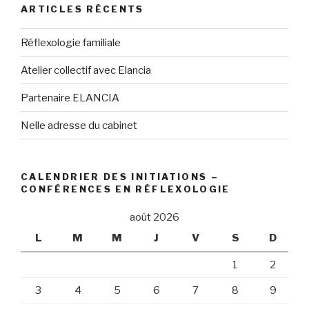
:
ARTICLES RÉCENTS
Réflexologie familiale
Atelier collectif avec Elancia
Partenaire ELANCIA
Nelle adresse du cabinet
CALENDRIER DES INITIATIONS –
CONFÉRENCES EN RÉFLEXOLOGIE
août 2026
L
M
M
J
V
S
D
1
2
3
4
5
6
7
8
9