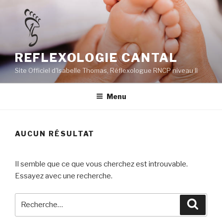
Aller
au
contenu
principal
REFLEXOLOGIE CANTAL
Site Officiel d'Isabelle Thomas, Réflexologue RNCP niveau II
Menu
AUCUN RÉSULTAT
Il semble que ce que vous cherchez est introuvable.
Essayez avec une recherche.
Recherche
Reche
pour