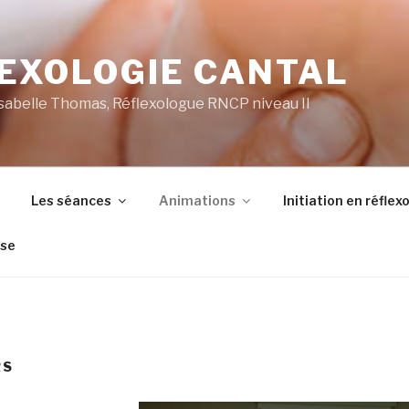
EXOLOGIE CANTAL
d'Isabelle Thomas, Réflexologue RNCP niveau II
Les séances
Animations
Initiation en réflex
sse
RS