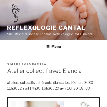
Aller
au
contenu
principal
REFLEXOLOGIE CANTAL
Site Officiel d'Isabelle Thomas, Réflexologue RNCP niveau II
Menu
PUBLIÉ
3 MARS 2025
PAR
ISA
LE
Atelier collectif avec Elancia
ateliers collectifs adhérents élancia les 10 mars 9h30-
11h30 ; 2 avril 14h30-16h30 ; 29 avril 16h30-18h30