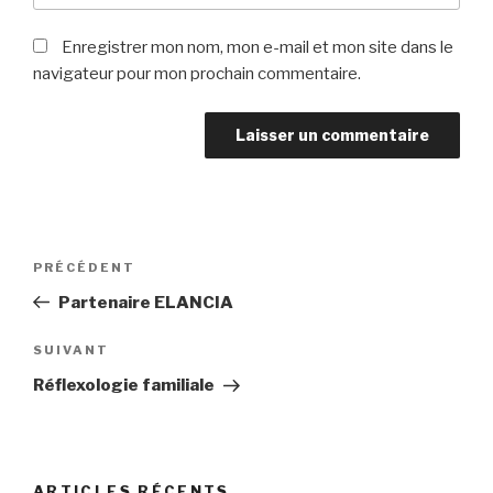
Enregistrer mon nom, mon e-mail et mon site dans le
navigateur pour mon prochain commentaire.
Navigation
Article
PRÉCÉDENT
de
précédent
Partenaire ELANCIA
l’article
Article
SUIVANT
suivant
Réflexologie familiale
ARTICLES RÉCENTS