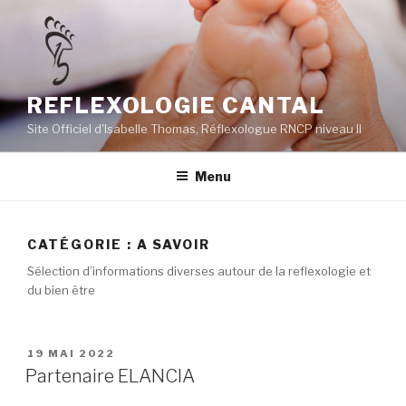
Aller
au
contenu
principal
REFLEXOLOGIE CANTAL
Site Officiel d'Isabelle Thomas, Réflexologue RNCP niveau II
Menu
CATÉGORIE :
A SAVOIR
Sélection d’informations diverses autour de la reflexologie et
du bien être
PUBLIÉ
19 MAI 2022
LE
Partenaire ELANCIA